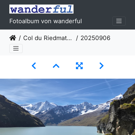
Fotoalbum von wanderful
Col du Riedmatten und Col du Tsaté, 06./07.09.2025
20250906 110632